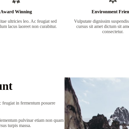
Award Winning
Environment Frie
tae ultricies leo. Ac feugiat sed
Vulputate dignissim suspendiss
ulum lacus laoreet non curabitur.
cursus sit amet dictum sit am
consectetur.
unt
nec feugiat in fermentum posuere
 elementum pulvinar etiam non quam
rsus turpis massa.